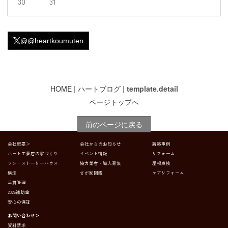
30
31
@@heartkoumuten
HOME
|
ハートブログ
|
template.detail
ページトップへ
前のページに戻る
会社概要＞
会社からのお知らせ
新築事例
ハート工夢店の家づくり
イベント情報
リフォーム
ワン・ストーリーハウス
協力業者・職人募集
屋根点検
構法
さが家図鑑
ケアリフォーム
品質管理
2026補助金
安心の保証
お問い合わせ＞
資料請求