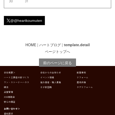
30
31
@@heartkoumuten
HOME
|
ハートブログ
|
template.detail
ページトップへ
前のページに戻る
会社概要＞
会社からのお知らせ
新築事例
ハート工夢店の家づくり
イベント情報
リフォーム
ワン・ストーリーハウス
協力業者・職人募集
屋根点検
構法
さが家図鑑
ケアリフォーム
品質管理
2026補助金
安心の保証
お問い合わせ＞
資料請求