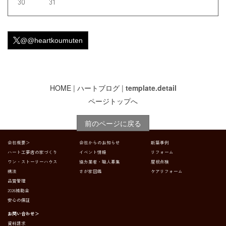
30
31
@@heartkoumuten
HOME
|
ハートブログ
|
template.detail
ページトップへ
前のページに戻る
会社概要＞
会社からのお知らせ
新築事例
ハート工夢店の家づくり
イベント情報
リフォーム
ワン・ストーリーハウス
協力業者・職人募集
屋根点検
構法
さが家図鑑
ケアリフォーム
品質管理
2026補助金
安心の保証
お問い合わせ＞
資料請求