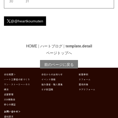
30
31
@@heartkoumuten
HOME
|
ハートブログ
|
template.detail
ページトップへ
前のページに戻る
会社概要＞
会社からのお知らせ
新築事例
ハート工夢店の家づくり
イベント情報
リフォーム
ワン・ストーリーハウス
協力業者・職人募集
屋根点検
構法
さが家図鑑
ケアリフォーム
品質管理
2026補助金
安心の保証
お問い合わせ＞
資料請求