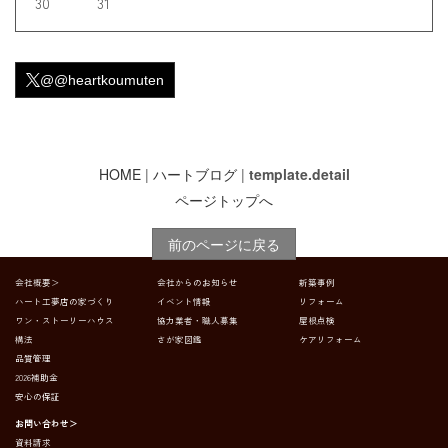
30
31
@@heartkoumuten
HOME
|
ハートブログ
|
template.detail
ページトップへ
前のページに戻る
会社概要＞
会社からのお知らせ
新築事例
ハート工夢店の家づくり
イベント情報
リフォーム
ワン・ストーリーハウス
協力業者・職人募集
屋根点検
構法
さが家図鑑
ケアリフォーム
品質管理
2026補助金
安心の保証
お問い合わせ＞
資料請求