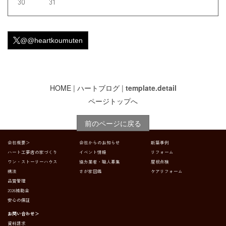
30
31
@@heartkoumuten
HOME
|
ハートブログ
|
template.detail
ページトップへ
前のページに戻る
会社概要＞
会社からのお知らせ
新築事例
ハート工夢店の家づくり
イベント情報
リフォーム
ワン・ストーリーハウス
協力業者・職人募集
屋根点検
構法
さが家図鑑
ケアリフォーム
品質管理
2026補助金
安心の保証
お問い合わせ＞
資料請求