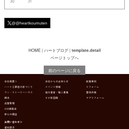
30
31
@@heartkoumuten
HOME
|
ハートブログ
|
template.detail
ページトップへ
前のページに戻る
会社概要＞
会社からのお知らせ
新築事例
ハート工夢店の家づくり
イベント情報
リフォーム
ワン・ストーリーハウス
協力業者・職人募集
屋根点検
構法
さが家図鑑
ケアリフォーム
品質管理
2026補助金
安心の保証
お問い合わせ＞
資料請求