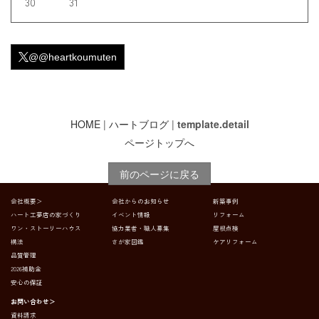
30
31
@@heartkoumuten
HOME
|
ハートブログ
|
template.detail
ページトップへ
前のページに戻る
会社概要＞
会社からのお知らせ
新築事例
ハート工夢店の家づくり
イベント情報
リフォーム
ワン・ストーリーハウス
協力業者・職人募集
屋根点検
構法
さが家図鑑
ケアリフォーム
品質管理
2026補助金
安心の保証
お問い合わせ＞
資料請求