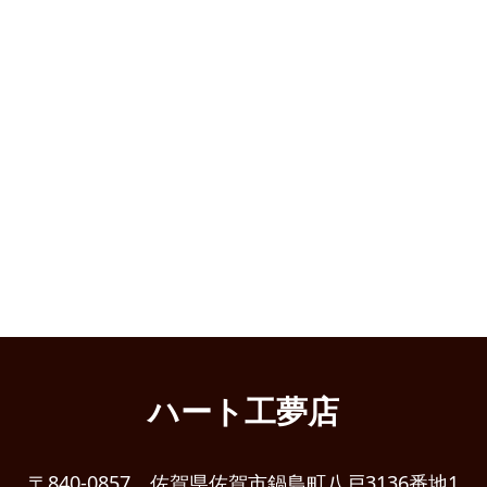
HOME
What's New
|
|
template.detail
ページトップへ
前のページに戻る
ハート工夢店
〒840-0857 佐賀県佐賀市鍋島町八戸3136番地1